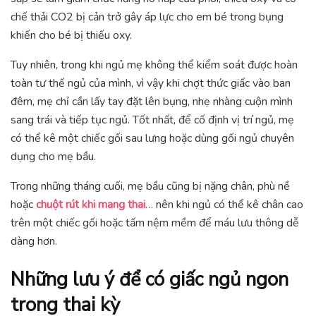
chế thải CO2 bị cản trở gây áp lực cho em bé trong bụng
khiến cho bé bị thiếu oxy.
Tuy nhiên, trong khi ngủ mẹ không thể kiểm soát được hoàn
toàn tư thế ngủ của mình, vì vậy khi chợt thức giấc vào ban
đêm, mẹ chỉ cần lấy tay đặt lên bụng, nhẹ nhàng cuộn mình
sang trái và tiếp tục ngủ. Tốt nhất, để cố định vị trí ngủ, mẹ
có thể kê một chiếc gối sau lưng hoặc dùng gối ngủ chuyên
dụng cho mẹ bầu.
Trong những tháng cuối, mẹ bầu cũng bị nặng chân, phù nề
hoặc
chuột rút khi mang thai
… nên khi ngủ có thể kê chân cao
trên một chiếc gối hoặc tấm nệm mềm để máu lưu thông dễ
dàng hơn.
Những lưu ý để có giấc ngủ ngon
trong thai kỳ