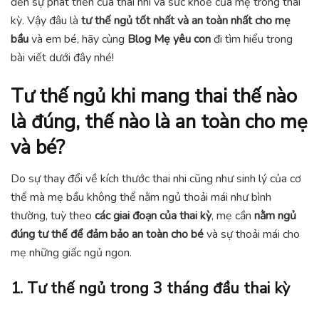
đến sự phát triển của thai nhi và sức khoẻ của mẹ trong thai
kỳ. Vậy đâu là
tư thế ngủ tốt nhất và an toàn nhất cho mẹ
bầu
và em bé, hãy cùng
Blog Mẹ yêu con
đi tìm hiểu trong
bài viết dưới đây nhé!
Tư thế ngủ khi mang thai thế nào
là đúng, thế nào là an toàn cho mẹ
và bé?
Do sự thay đổi về kích thước thai nhi cũng như sinh lý của cơ
thể mà mẹ bầu không thể nằm ngủ thoải mái như bình
thường, tuỳ theo
các giai đoạn của thai kỳ
, mẹ cần
nằm ngủ
đúng tư thế để đảm bảo an toàn cho bé
và sự thoải mái cho
mẹ những giấc ngủ ngon.
1. Tư thế ngủ trong 3 tháng đầu thai kỳ