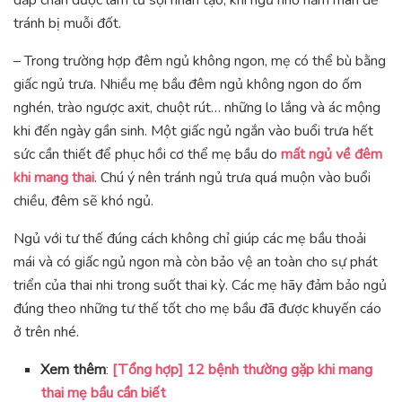
đắp chăn được làm từ sợi nhân tạo, khi ngủ nhớ nằm màn để
tránh bị muỗi đốt.
– Trong trường hợp đêm ngủ không ngon, mẹ có thể bù bằng
giấc ngủ trưa. Nhiều mẹ bầu đêm ngủ không ngon do ốm
nghén, trào ngược axit, chuột rút… những lo lắng và ác mộng
khi đến ngày gần sinh. Một giấc ngủ ngắn vào buổi trưa hết
sức cần thiết để phục hồi cơ thể mẹ bầu do
mất ngủ về đêm
khi mang thai
. Chú ý nên tránh ngủ trưa quá muộn vào buổi
chiều, đêm sẽ khó ngủ.
Ngủ với tư thế đúng cách không chỉ giúp các mẹ bầu thoải
mái và có giấc ngủ ngon mà còn bảo vệ an toàn cho sự phát
triển của thai nhi trong suốt thai kỳ. Các mẹ hãy đảm bảo ngủ
đúng theo những tư thế tốt cho mẹ bầu đã được khuyến cáo
ở trên nhé.
Xem thêm
:
[Tổng hợp] 12 bệnh thường gặp khi mang
thai mẹ bầu cần biết