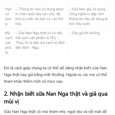
Hạn
– Thông tin hạn sử dụng được
– Sữa Nan giả sử dụng
sử
in chìm dưới đáy lon sữa, rất
công nghệ in dập nên
dụn
khó bị sước dù bạn có cào thế
thông tin này dễ dàng bị
g
nào.
mờ, trầy xước.
Mã
– Sữa Nan Nga thật sẽ có đầu
– Sữa giả thì không
vạch
mã vạch sản phẩm là 761 –
sản
Thuỵ Sĩ và đầu mã vạch từ 460
phẩ
đến 469 – Nga.
m
Đó là cách giúp chúng ta có thể dễ dàng nhận biết sữa Nan
Nga thật hay giả bằng mắt thường. Ngoài ra, các mẹ có thể
tham khảo thêm một số mẹo sau:
2. Nhận biết sữa Nan Nga thật và giả qua
mùi vị
Sữa Nan Nga thật có mùi thơm nhẹ, ngọt dịu và rất mát dễ