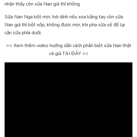
nhận thấy còn sữa Nan giả thì không.
Sữa Nan Nga bột mịn, hơi dính nếu xoa bằng tay còn sữa
Nan giả thì bột xốp, không được mịn, khi pha sữa sẽ để lại
cặn sữa phía dưới.
>> Xem thêm video hướng dẫn cách phân biệt sữa Nan thật
và giả TẠI ĐÂY <<