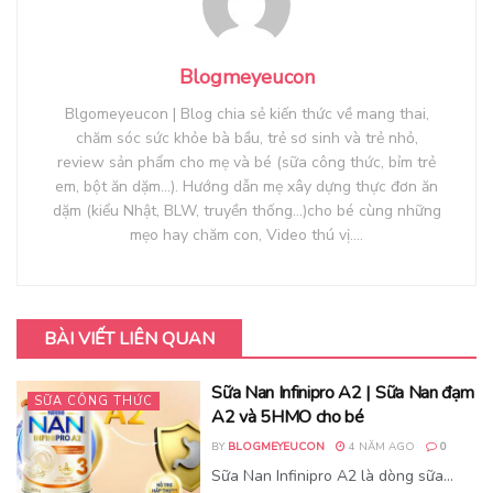
Blogmeyeucon
Blgomeyeucon | Blog chia sẻ kiến thức về mang thai,
chăm sóc sức khỏe bà bầu, trẻ sơ sinh và trẻ nhỏ,
review sản phẩm cho mẹ và bé (sữa công thức, bỉm trẻ
em, bột ăn dặm...). Hướng dẫn mẹ xây dựng thực đơn ăn
dặm (kiểu Nhật, BLW, truyền thống...)cho bé cùng những
mẹo hay chăm con, Video thú vị....
BÀI VIẾT LIÊN QUAN
Sữa Nan Infinipro A2 | Sữa Nan đạm
SỮA CÔNG THỨC
A2 và 5HMO cho bé
BY
BLOGMEYEUCON
4 NĂM AGO
0
Sữa Nan Infinipro A2 là dòng sữa...