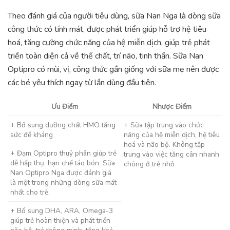
Theo đánh giá của người tiêu dùng, sữa Nan Nga là dòng sữa
công thức có tính mát, được phát triển giúp hỗ trợ hệ tiêu
hoá, tăng cường chức năng của hệ miễn dịch, giúp trẻ phát
triền toàn diện cả về thể chất, trí não, tinh thần. Sữa Nan
Optipro có mùi, vị, công thức gần giống với sữa mẹ nên được
các bé yêu thích ngay từ lần dùng đầu tiên.
Ưu Điểm
Nhược Điểm
+ Bổ sung dưỡng chất HMO tăng
+ Sữa tập trung vào chức
sức đề kháng
năng của hệ miễn dịch, hệ tiêu
hoá và não bộ. Không tập
+ Đạm Optipro thuỷ phân giúp trẻ
trung vào việc tăng cân nhanh
dễ hấp thụ, hạn chế táo bón. Sữa
chóng ở trẻ nhỏ..
Nan Optipro Nga được đánh giá
là một trong những dòng sữa mát
nhất cho trẻ.
+ Bổ sung DHA, ARA, Omega-3
giúp trẻ hoàn thiện và phát triển