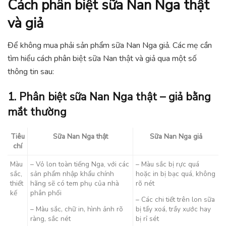
Cách phân biệt sữa Nan Nga thật
và giả
Để không mua phải sản phẩm sữa Nan Nga giả. Các mẹ cần
tìm hiểu cách phân biệt sữa Nan thật và giả qua một số
thông tin sau:
1. Phân biệt sữa Nan Nga thật – giả bằng
mắt thường
Tiêu
Sữa Nan Nga thật
Sữa Nan Nga giả
chí
Màu
– Vỏ lon toàn tiếng Nga, với các
– Màu sắc bị rực quá
sắc,
sản phẩm nhập khẩu chính
hoặc in bị bạc quá, không
thiết
hãng sẽ có tem phụ của nhà
rõ nét
kế
phân phối
– Các chi tiết trên lon sữa
– Màu sắc, chữ in, hình ảnh rõ
bị tẩy xoá, trầy xước hay
ràng, sắc nét
bị rỉ sét