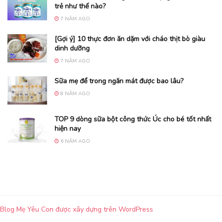
trẻ như thế nào?
7 NĂM AGO
[Gợi ý] 10 thực đơn ăn dặm với cháo thịt bò giàu
dinh dưỡng
7 NĂM AGO
Sữa mẹ để trong ngăn mát được bao lâu?
8 NĂM AGO
TOP 9 dòng sữa bột công thức Úc cho bé tốt nhất
hiện nay
6 NĂM AGO
Blog Mẹ Yêu Con được xây dựng trên
WordPress