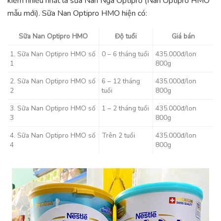
kiếm nhiều nhất là sữa Nan Nga Optipro (Nan Optipro HMO
mẫu mới). Sữa Nan Optipro HMO hiện có:
Sữa Nan Optipro HMO
Độ tuổi
Giá bán
1. Sữa Nan Optipro HMO số
0 – 6 tháng tuổi
435.000đ/lon
1
800g
2. Sữa Nan Optipro HMO số
6 – 12 tháng
435.000đ/lon
2
tuổi
800g
3. Sữa Nan Optipro HMO số
1 – 2 tháng tuổi
435.000đ/lon
3
800g
4. Sữa Nan Optipro HMO số
Trên 2 tuổi
435.000đ/lon
4
800g