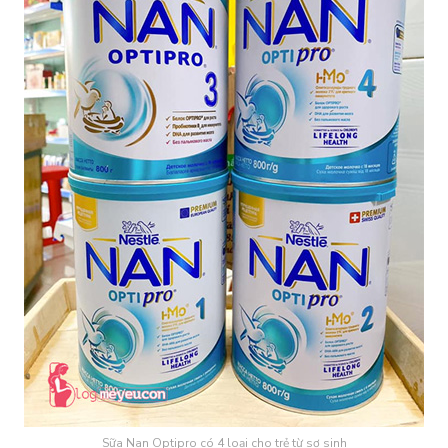
Sữa Nan Optipro có 4 loại cho trẻ từ sơ sinh