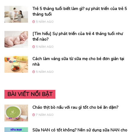
Trẻ 5 tháng tuổi biết làm gì? sự phát triển của trẻ 5
tháng tuổi
5 NĂM AGO
[Tìm hiểu] Sự phát triển của trẻ 4 tháng tuổi như
thế nào?
5 NĂM AGO
Cách làm váng sữa từ sữa mẹ cho bé đơn giản tại
nhà
5 NĂM AGO
BÀI VIẾT NỔI BẬT
Cháo thịt bò nấu với rau gì tốt cho bé ăn dặm?
7 NĂM AGO
Sữa NAN có tốt không? Nên sử dụng sữa NAN cho