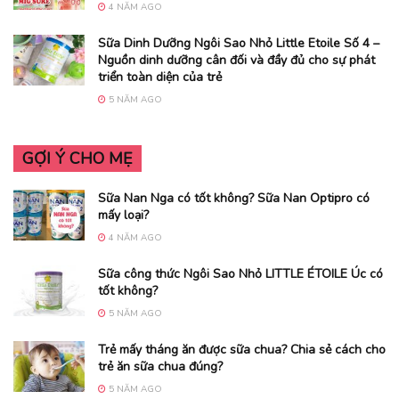
4 NĂM AGO
Sữa Dinh Dưỡng Ngôi Sao Nhỏ Little Etoile Số 4 –
Nguồn dinh dưỡng cân đối và đầy đủ cho sự phát
triển toàn diện của trẻ
5 NĂM AGO
GỢI Ý CHO MẸ
Sữa Nan Nga có tốt không? Sữa Nan Optipro có
mấy loại?
4 NĂM AGO
Sữa công thức Ngôi Sao Nhỏ LITTLE ÉTOILE Úc có
tốt không?
5 NĂM AGO
Trẻ mấy tháng ăn được sữa chua? Chia sẻ cách cho
trẻ ăn sữa chua đúng?
5 NĂM AGO