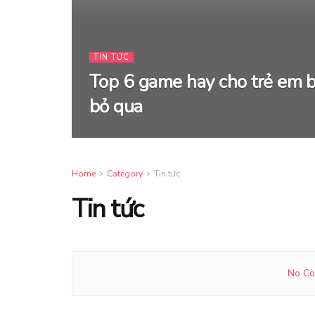
TIN TỨC
Top 6 game hay cho trẻ em 
bỏ qua
Home
Category
Tin tức
Tin tức
No Co