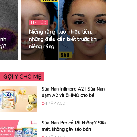
TIN TỨC
Niềng răng bao nhiêu tiền,
ệnh
những điều cần biết trước khi
gì?
niềng răng
GỢI Ý CHO MẸ
Sữa Nan Infinipro A2 | Sữa Nan
đạm A2 và 5HMO cho bé
4 NĂM AGO
Sữa Nan Pro có tốt không? Sữa
mát, không gây táo bón