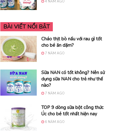
4 NĂM AGO
BÀI VIẾT NỔI BẬT
Cháo thịt bò nấu với rau gì tốt
cho bé ăn dặm?
7 NĂM AGO
Sữa NAN có tốt không? Nên sử
dụng sữa NAN cho trẻ như thế
nào?
7 NĂM AGO
TOP 9 dòng sữa bột công thức
Úc cho bé tốt nhất hiện nay
6 NĂM AGO