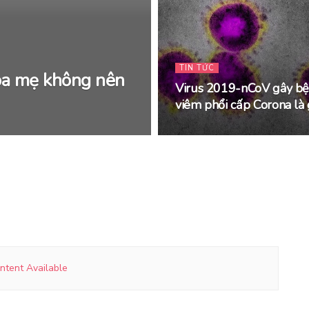
TIN TỨC
ba mẹ không nên
Virus 2019-nCoV gây b
viêm phổi cấp Corona là 
ntent Available