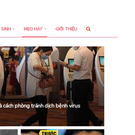
 SINH
MẸO HAY
GIỚI THIỆU
và cách phòng tránh dịch bệnh virus