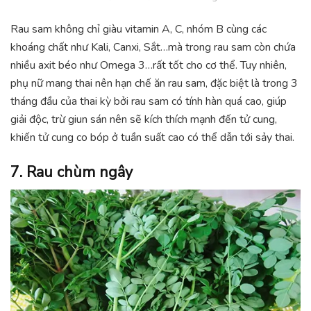
Rau sam không chỉ giàu vitamin A, C, nhóm B cùng các
khoáng chất như Kali, Canxi, Sắt…mà trong rau sam còn chứa
nhiều axit béo như Omega 3…rất tốt cho cơ thể. Tuy nhiên,
phụ nữ mang thai nên hạn chế ăn rau sam, đặc biệt là trong 3
tháng đầu của thai kỳ bởi rau sam có tính hàn quá cao, giúp
giải độc, trừ giun sán nên sẽ kích thích mạnh đến tử cung,
khiến tử cung co bóp ở tuần suất cao có thể dẫn tới sảy thai.
7. Rau chùm ngây