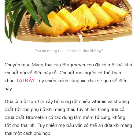
Phụ nữ mang thai có nên ăn dứa không?
Chuyên mục Mang thai của Blogmeyeucon đã có một bài khá
chi tiết nói về điều này rồi. Chi tiết mọi người có thể tham
khảo
TẠI ĐÂY
. Tuy nhiên, mình cũng xin chia sẻ qua về điều
này.
Dứa là một loại trái cây bổ sung rất nhiều vitamin và khoáng
chất tốt cho phụ nữ khi mang thai. Tuy nhiên, trong dứa có
chứa chất Bromelain có tác dụng làm mềm tử cung, không
tốt cho thai nhi. Tuy nhiên mẹ bầu vẫn có thể ăn dứa khi mang
thai một cách phù hợp.