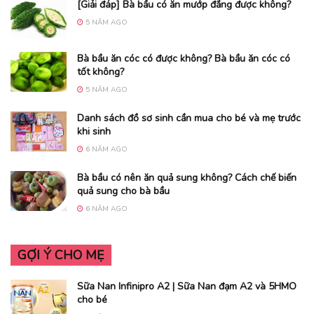
[Giải đáp] Bà bầu có ăn mướp đắng được không?
5 NĂM AGO
Bà bầu ăn cóc có được không? Bà bầu ăn cóc có
tốt không?
5 NĂM AGO
Danh sách đồ sơ sinh cần mua cho bé và mẹ trước
khi sinh
6 NĂM AGO
Bà bầu có nên ăn quả sung không? Cách chế biến
quả sung cho bà bầu
6 NĂM AGO
GỢI Ý CHO MẸ
Sữa Nan Infinipro A2 | Sữa Nan đạm A2 và 5HMO
cho bé