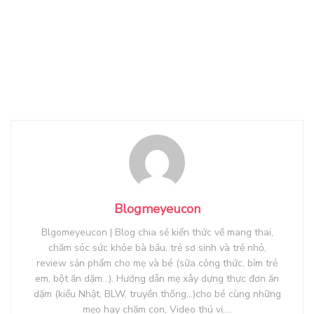
Blogmeyeucon
Blgomeyeucon | Blog chia sẻ kiến thức về mang thai,
chăm sóc sức khỏe bà bầu, trẻ sơ sinh và trẻ nhỏ,
review sản phẩm cho mẹ và bé (sữa công thức, bỉm trẻ
em, bột ăn dặm...). Hướng dẫn mẹ xây dựng thực đơn ăn
dặm (kiểu Nhật, BLW, truyền thống...)cho bé cùng những
mẹo hay chăm con, Video thú vị....