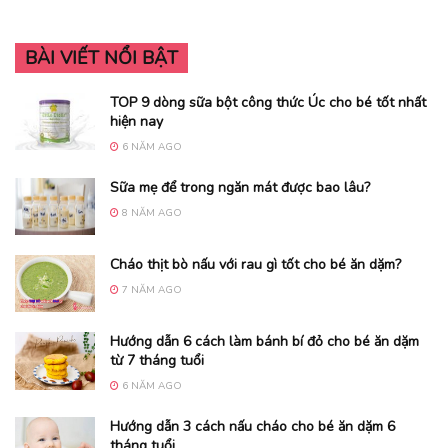
BÀI VIẾT NỔI BẬT
TOP 9 dòng sữa bột công thức Úc cho bé tốt nhất
hiện nay
6 NĂM AGO
Sữa mẹ để trong ngăn mát được bao lâu?
8 NĂM AGO
Cháo thịt bò nấu với rau gì tốt cho bé ăn dặm?
7 NĂM AGO
Hướng dẫn 6 cách làm bánh bí đỏ cho bé ăn dặm
từ 7 tháng tuổi
6 NĂM AGO
Hướng dẫn 3 cách nấu cháo cho bé ăn dặm 6
tháng tuổi