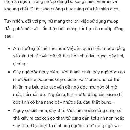
món ăn ngon. Trong mướp đắng bổ sung nhiều vitamin và
khoáng chất. Giúp tăng cường chức năng của hệ miễn dịch.
Tuy nhiên, đối với phụ nữ mang thai thì việc sử dụng mướp
đắng phải hết sức cẩn thận bởi những tác hại của mướp đắng
sau:
Ảnh hưởng tới hệ tiêu hóa: Việc ăn quá nhiều mướp đắng
sẽ dẫn tới các vấn đề về tiêu hóa như đau bụng, đầy hơi,
ợ nóng.
Gây ngộ độc nguy hiểm: Với thành phần gây ngộ độc cao
như Quinine, Saponic Glycosides và Morodicine có thể
khiến mẹ bầu gặp các vấn đề ngộ độc như nôn ói, mờ
mắt, nổi mẩn đỏ…Ngoài ra, hạt mướp đắng còn vicine là
độc tính có khả năng gây nhức đầu, đau thắt bụng….
Nguy cơ sinh non, sảy thai: Việc ăn mướp đắng cũng có
thể gây ra các con co thắt tử cung dẫn tới sinh non hoặc
sảy thai. Đặc biệt là ở những người có tử cung ngả sau,