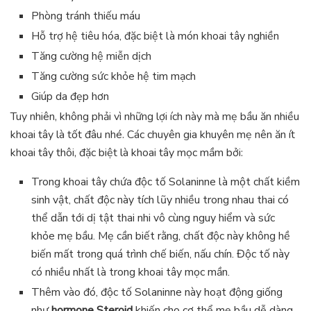
Phòng tránh thiếu máu
Hỗ trợ hệ tiêu hóa, đặc biệt là món khoai tây nghiền
Tăng cường hệ miễn dịch
Tăng cường sức khỏe hệ tim mạch
Giúp da đẹp hơn
Tuy nhiên, không phải vì những lợi ích này mà mẹ bầu ăn nhiều
khoai tây là tốt đâu nhé. Các chuyên gia khuyên mẹ nên ăn ít
khoai tây thôi, đặc biệt là khoai tây mọc mầm bởi:
Trong khoai tây chứa độc tố Solaninne là một chất kiềm
sinh vật, chất độc này tích lũy nhiều trong nhau thai có
thể dẫn tới dị tật thai nhi vô cùng nguy hiểm và sức
khỏe mẹ bầu. Mẹ cần biết rằng, chất độc này không hề
biến mất trong quá trình chế biến, nấu chín. Độc tố này
có nhiều nhất là trong khoai tây mọc mần.
Thêm vào đó, độc tố Solaninne này hoạt động giống
như
hormone Steroid
khiến cho cơ thể mẹ bầu dễ dàng