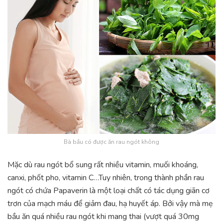
Bà bầu có được ăn rau ngót không
Mặc dù rau ngót bổ sung rất nhiều vitamin, muối khoáng,
canxi, phốt pho, vitamin C…Tuy nhiên, trong thành phần rau
ngót có chứa Papaverin là một loại chất có tác dụng giãn cơ
trơn của mạch máu để giảm đau, hạ huyết áp. Bởi vậy mà mẹ
bầu ăn quá nhiều rau ngót khi mang thai (vượt quá 30mg