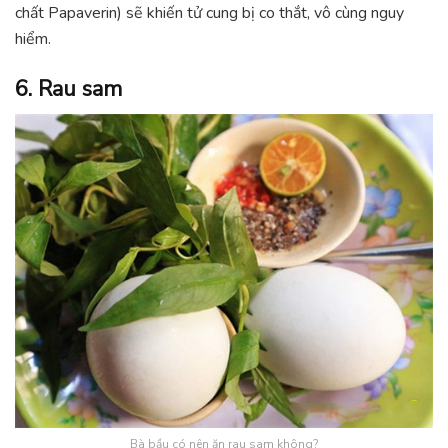
chất Papaverin) sẽ khiến tử cung bị co thắt, vô cùng nguy
hiểm.
6. Rau sam
Bà bầu có nên ăn rau sam không?