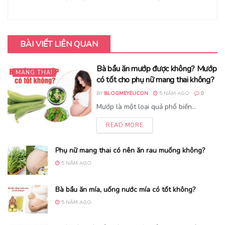
BÀI VIẾT LIÊN QUAN
Bà bầu ăn mướp được không? Mướp
MANG THAI
có tốt cho phụ nữ mang thai không?
BY
BLOGMEYEUCON
5 NĂM AGO
0
Mướp là một loại quả phổ biến...
READ MORE
Phụ nữ mang thai có nên ăn rau muống không?
5 NĂM AGO
Bà bầu ăn mía, uống nước mía có tốt không?
5 NĂM AGO