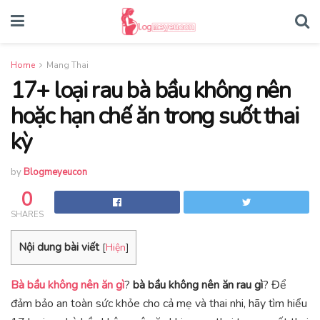
Home
Mang Thai
17+ loại rau bà bầu không nên
hoặc hạn chế ăn trong suốt thai
kỳ
by
Blogmeyeucon
0
SHARES
Nội dung bài viết
[
Hiện
]
Bà bầu không nên ăn gì
?
bà bầu không nên ăn rau gì
? Để
đảm bảo an toàn sức khỏe cho cả mẹ và thai nhi, hãy tìm hiểu