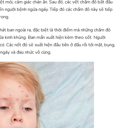
ệt mỏi, cảm giác chán ăn. Sau đó, các vết chấm đỏ bắt đầu
iến người bệnh ngứa ngáy. Tiếp đó các chấm đỏ này sẽ tiếp
rong.
hát ban ngoài ra, đặc biệt là thời điểm mà những chấm đỏ
gứa kinh khủng. Ban mẩn xuất hiện kèm theo sốt. Người
ơ. Các nốt đỏ sẽ xuất hiện đầu tiên ở đầu rồi tới mặt, bụng,
 ngáy và đau nhức vô cùng.