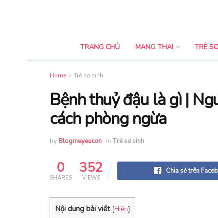
TRANG CHỦ
MANG THAI
TRẺ SƠ
Home
Trẻ sơ sinh
Bệnh thuỷ đậu là gì | Ng
cách phòng ngừa
by
Blogmeyeucon
in
Trẻ sơ sinh
0
352
Chia sẻ trên Face
SHARES
VIEWS
Nội dung bài viết
[
Hiện
]