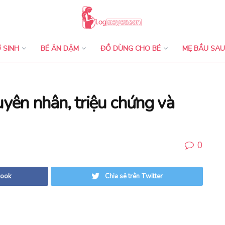
 SINH
BÉ ĂN DẶM
ĐỒ DÙNG CHO BÉ
MẸ BẦU SAU
uyên nhân, triệu chứng và
0
book
Chia sẻ trên Twitter