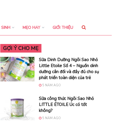
 SINH
MẸO HAY
GIỚI THIỆU
GỢI Ý CHO MẸ
Sữa Dinh Dưỡng Ngôi Sao Nhỏ
Little Etoile Số 4 – Nguồn dinh
dưỡng cân đối và đầy đủ cho sự
phát triển toàn diện của trẻ
5 NĂM AGO
Sữa công thức Ngôi Sao Nhỏ
LITTLE ÉTOILE Úc có tốt
không?
5 NĂM AGO