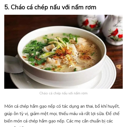
5. Cháo cá chép nấu với nấm rơm
Cháo cá chép nấu với nấm rơm
Món cá chép hầm gạo nếp có tác dụng an thai, bổ khí huyết,
giúp ôn tỳ vị, giảm mệt mọi, thiếu máu và rất lợi sữa. Để chế
biến món cá chép hầm gạo nếp. Các mẹ cần chuẩn bị các