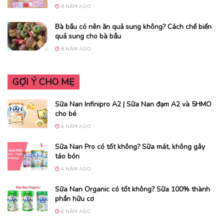
6 NĂM AGO
Bà bầu có nên ăn quả sung không? Cách chế biến
quả sung cho bà bầu
6 NĂM AGO
GỢI Ý CHO MẸ
Sữa Nan Infinipro A2 | Sữa Nan đạm A2 và 5HMO
cho bé
4 NĂM AGO
Sữa Nan Pro có tốt không? Sữa mát, không gây
táo bón
4 NĂM AGO
Sữa Nan Organic có tốt không? Sữa 100% thành
phần hữu cơ
4 NĂM AGO