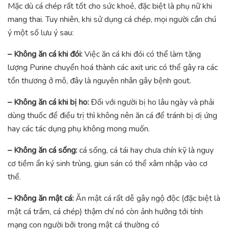
Mặc dù cá chép rất tốt cho sức khoẻ, đặc biệt là phụ nữ khi
mang thai. Tuy nhiên, khi sử dụng cá chép, mọi người cần chú
ý một số lưu ý sau:
– Không ăn cá khi đói:
Việc ăn cá khi đói có thể làm tặng
lượng Purine chuyển hoá thành các axit uric có thể gây ra các
tổn thương ở mô, đây là nguyên nhân gây bệnh gout.
– Không ăn cá khi bị ho:
Đối với người bị ho lâu ngày và phải
dùng thuốc để điều trị thì không nên ăn cá để tránh bị dị ứng
hay các tác dụng phụ không mong muốn.
– Không ăn cá sống:
cá sống, cá tái hay chưa chín kỹ là nguy
cơ tiềm ẩn ký sinh trùng, giun sán có thể xâm nhập vào cơ
thể.
– Không ăn mật cá:
Ăn mật cá rất dễ gây ngộ độc (đặc biệt là
mật cá trắm, cá chép) thậm chí nó còn ảnh hưởng tới tính
mạng con người bởi trong mật cá thường có