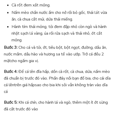
Cà rốt đem xắt mỏng.
Nấm mèo chần nước ấm cho nở rồi bỏ gốc, thái lát vừa
ăn, cà chua cắt múi, dứa thái miếng.
Hành tím thái mỏng, tỏi đem đập nhỏ còn ngò và hành
nhặt sạch lá vàng, úa rồi rửa sạch và thái nhỏ, ớt cắt
mỏng.
Bước 3:
Cho cá và tỏi, ớt, tiêu bột, bột ngọt, đường, dầu ăn,
nước mắm, dầu hào và hương sa tế vào ướp. Trở cá đều 2
mặtcho ngấm gia vị.
Bước 4:
Để cá lên đĩa hấp, dồn cà rốt, cà chua, dứa, nấm mèo
đã chuẩn bị trước đó vào. Phần đáy nồi bạn đổ bia, cho cái dĩa
cá lêntrên giá hấpsao cho bia khi sôi vẫn không tràn vào dĩa
cá
Bước 5:
Khi cá chín, cho hành lá và ngò, thêm một ít ớt sừng
đã cắt trước đó vào