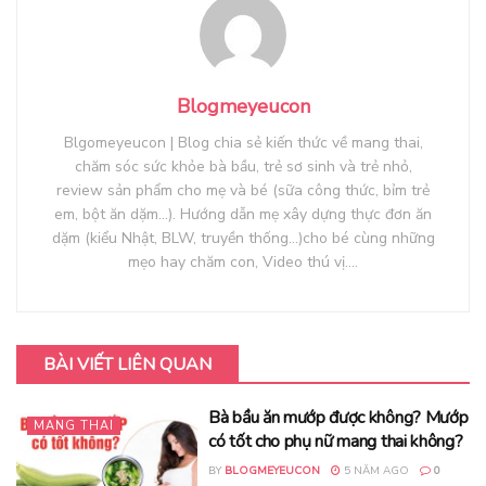
Blogmeyeucon
Blgomeyeucon | Blog chia sẻ kiến thức về mang thai,
chăm sóc sức khỏe bà bầu, trẻ sơ sinh và trẻ nhỏ,
review sản phẩm cho mẹ và bé (sữa công thức, bỉm trẻ
em, bột ăn dặm...). Hướng dẫn mẹ xây dựng thực đơn ăn
dặm (kiểu Nhật, BLW, truyền thống...)cho bé cùng những
mẹo hay chăm con, Video thú vị....
BÀI VIẾT LIÊN QUAN
Bà bầu ăn mướp được không? Mướp
MANG THAI
có tốt cho phụ nữ mang thai không?
BY
BLOGMEYEUCON
5 NĂM AGO
0