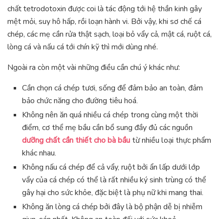
chất tetrodotoxin được coi là tác động tới hệ thần kinh gây
mệt mỏi, suy hô hấp, rồi loạn hành vi. Bởi vậy, khi sơ chế cá
chép, các mẹ cần rửa thật sạch, loại bỏ vẩy cả, mật cá, ruột cá,
lòng cá và nấu cá tới chín kỹ thì mới dùng nhé.
Ngoài ra còn một vài những điều cần chú ý khác như:
Cần chọn cá chép tươi, sống để đảm bảo an toàn, đảm
bảo chức năng cho đường tiêu hoá.
Không nên ăn quá nhiều cá chép trong cùng một thời
điểm, cơ thể mẹ bầu cần bổ sung đầy đủ các nguồn
dưỡng chất cần thiết cho bà bầu
từ nhiều loại thực phẩm
khác nhau.
Không nấu cá chép để cả vẩy, ruột bởi ẩn lấp dưới lớp
vẩy của cá chép có thể là rất nhiều ký sinh trùng có thể
gây hại cho sức khỏe, đặc biệt là phụ nữ khi mang thai.
Không ăn lòng cá chép bởi đây là bộ phận dễ bị nhiễm