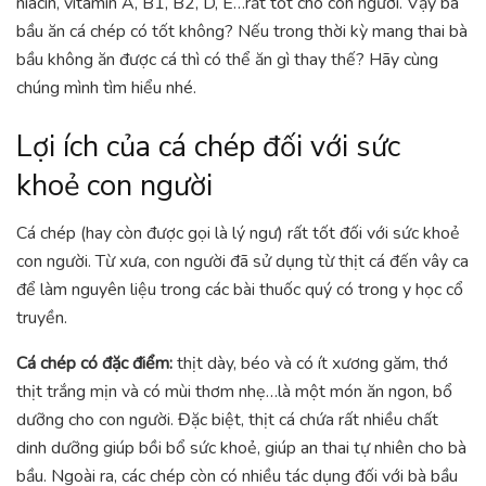
niacin, vitamin A, B1, B2, D, E…rất tốt cho con người. Vậy bà
bầu ăn cá chép có tốt không? Nếu trong thời kỳ mang thai bà
bầu không ăn được cá thì có thể ăn gì thay thế? Hãy cùng
chúng mình tìm hiểu nhé.
Lợi ích của cá chép đối với sức
khoẻ con người
Cá chép (hay còn được gọi là lý ngư) rất tốt đối với sức khoẻ
con người. Từ xưa, con người đã sử dụng từ thịt cá đến vây ca
để làm nguyên liệu trong các bài thuốc quý có trong y học cổ
truyền.
Cá chép có đặc điểm:
thịt dày, béo và có ít xương găm, thớ
thịt trắng mịn và có mùi thơm nhẹ…là một món ăn ngon, bổ
dưỡng cho con người. Đặc biệt, thịt cá chứa rất nhiều chất
dinh dưỡng giúp bồi bổ sức khoẻ, giúp an thai tự nhiên cho bà
bầu. Ngoài ra, các chép còn có nhiều tác dụng đối với bà bầu