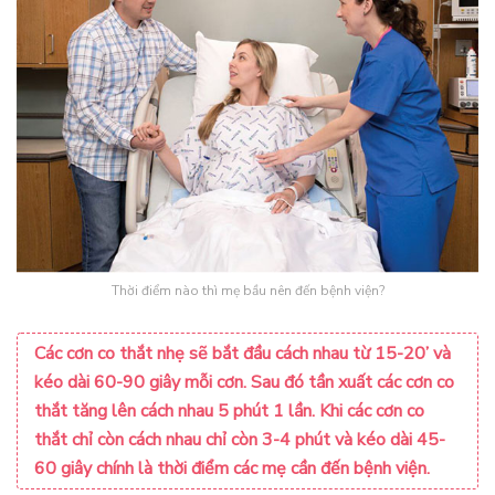
Thời điểm nào thì mẹ bầu nên đến bệnh viện?
Các cơn co thắt nhẹ sẽ bắt đầu cách nhau từ 15-20’ và
kéo dài 60-90 giây mỗi cơn. Sau đó tần xuất các cơn co
thắt tăng lên cách nhau 5 phút 1 lần. Khi các cơn co
thắt chỉ còn cách nhau chỉ còn 3-4 phút và kéo dài 45-
60 giây chính là thời điểm các mẹ cần đến bệnh viện.