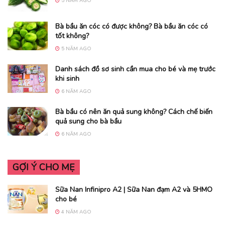
5 NĂM AGO
Bà bầu ăn cóc có được không? Bà bầu ăn cóc có
tốt không?
5 NĂM AGO
Danh sách đồ sơ sinh cần mua cho bé và mẹ trước
khi sinh
6 NĂM AGO
Bà bầu có nên ăn quả sung không? Cách chế biến
quả sung cho bà bầu
6 NĂM AGO
GỢI Ý CHO MẸ
Sữa Nan Infinipro A2 | Sữa Nan đạm A2 và 5HMO
cho bé
4 NĂM AGO