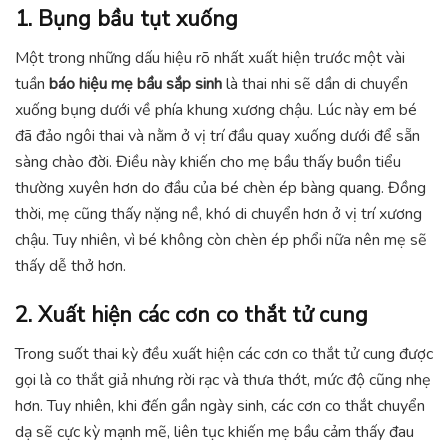
1. Bụng bầu tụt xuống
Một trong những dấu hiệu rõ nhất xuất hiện trước một vài
tuần
báo hiệu mẹ bầu sắp sinh
là thai nhi sẽ dần di chuyển
xuống bụng dưới về phía khung xương chậu. Lúc này em bé
đã đảo ngôi thai và nằm ở vị trí đầu quay xuống dưới để sẵn
sàng chào đời. Điều này khiến cho mẹ bầu thấy buồn tiểu
thường xuyên hơn do đầu của bé chèn ép bàng quang. Đồng
thời, mẹ cũng thấy nặng nề, khó di chuyển hơn ở vị trí xương
chậu. Tuy nhiên, vì bé không còn chèn ép phổi nữa nên mẹ sẽ
thấy dễ thở hơn.
2. Xuất hiện các cơn co thắt tử cung
Trong suốt thai kỳ đều xuất hiện các cơn co thắt tử cung được
gọi là co thắt giả nhưng rời rạc và thưa thớt, mức độ cũng nhẹ
hơn. Tuy nhiên, khi đến gần ngày sinh, các cơn co thắt chuyển
dạ sẽ cực kỳ mạnh mẽ, liên tục khiến mẹ bầu cảm thấy đau