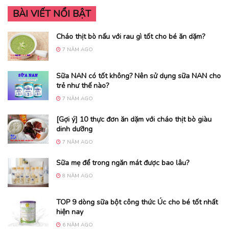
BÀI VIẾT NỔI BẬT
Cháo thịt bò nấu với rau gì tốt cho bé ăn dặm?
7 NĂM AGO
Sữa NAN có tốt không? Nên sử dụng sữa NAN cho
trẻ như thế nào?
7 NĂM AGO
[Gợi ý] 10 thực đơn ăn dặm với cháo thịt bò giàu
dinh dưỡng
7 NĂM AGO
Sữa mẹ để trong ngăn mát được bao lâu?
8 NĂM AGO
TOP 9 dòng sữa bột công thức Úc cho bé tốt nhất
hiện nay
6 NĂM AGO