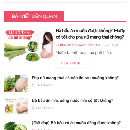
BÀI VIẾT LIÊN QUAN
Bà bầu ăn mướp được không? Mướp
MANG THAI
có tốt cho phụ nữ mang thai không?
BY
BLOGMEYEUCON
5 NĂM AGO
0
Mướp là một loại quả phổ biến...
READ MORE
Phụ nữ mang thai có nên ăn rau muống không?
5 NĂM AGO
Bà bầu ăn mía, uống nước mía có tốt không?
5 NĂM AGO
[Giải đáp] Bà bầu có ăn mướp đắng được không?