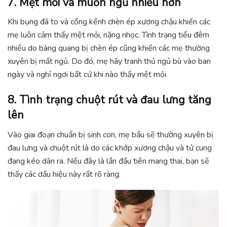
7. Mệt mỏi và muốn ngủ nhiều hơn
Khi bụng đã to và cồng kềnh chèn ép xương chậu khiến các
mẹ luôn cảm thấy mệt mỏi, nặng nhọc. Tình trạng tiểu đêm
nhiều do bàng quang bị chèn ép cũng khiến các mẹ thường
xuyên bị mất ngủ. Do đó, mẹ hãy tranh thủ ngủ bù vào ban
ngày và nghỉ ngơi bất cứ khi nào thấy mệt mỏi.
8. Tình trạng chuột rút và đau lưng tăng
lên
Vào giai đoạn chuẩn bị sinh con, mẹ bầu sẽ thường xuyên bị
đau lưng và chuột rút là do các khớp xương chậu và tử cung
đang kéo dãn ra. Nếu đây là lần đầu tiên mang thai, bạn sẽ
thấy các dấu hiệu này rất rõ ràng.