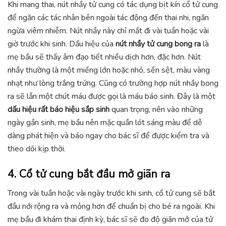
Khi mang thai, nút nhầy tử cung có tác dụng bịt kín cổ tử cung
để ngăn các tác nhân bên ngoài tác động đến thai nhi, ngăn
ngừa viêm nhiễm. Nút nhầy này chỉ mất đi vài tuần hoặc vài
giờ trước khi sinh. Dấu hiệu của
nút nhầy tử cung bong ra
là
mẹ bầu sẽ thấy âm đạo tiết nhiều dịch hơn, đặc hơn. Nút
nhầy thường là một miếng lớn hoặc nhỏ, sền sệt, màu vàng
nhạt như lòng trắng trứng. Cũng có trường hợp nút nhầy bong
ra sẽ lẫn một chút máu được gọi là máu báo sinh. Đây là một
dấu hiệu rất báo hiệu sắp sinh
quan trọng, nên vào những
ngày gần sinh, mẹ bầu nên mặc quần lót sáng màu để dễ
dàng phát hiện và báo ngay cho bác sĩ để được kiểm tra và
theo dõi kịp thời.
4. Cổ tử cung bắt đầu mở giãn ra
Trong vài tuần hoặc vài ngày trước khi sinh, cổ tử cung sẽ bắt
đầu nới rộng ra và mỏng hơn để chuẩn bị cho bé ra ngoài. Khi
mẹ bầu đi khám thai định kỳ, bác sĩ sẽ đo độ giãn mở của tử