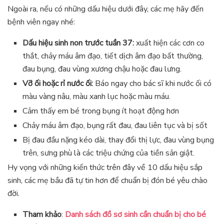
Ngoài ra, nếu có những dấu hiệu dưới đây, các mẹ hãy đến
bệnh viên ngay nhé:
Dấu hiệu sinh non trước tuần 37:
xuất hiện các cơn co
thắt, chảy máu âm đạo, tiết dịch âm đạo bất thường,
đau bụng, đau vùng xương chậu hoặc đau lưng.
Vỡ ối hoặc rỉ nước ối:
Báo ngay cho bác sĩ khi nước ối có
màu vàng nâu, màu xanh lục hoặc màu máu.
Cảm thấy em bé trong bụng ít hoạt động hơn
Chảy máu âm đạo, bụng rất đau, đau liên tục và bị sốt
Bị đau đầu nặng kéo dài, thay đổi thị lực, đau vùng bụng
trên, sưng phù là các triệu chứng của tiền sản giật.
Hy vọng với những kiến thức trên đây về 10 dấu hiệu sắp
sinh, các mẹ bầu đã tự tin hơn để chuẩn bị đón bé yêu chào
đời.
Tham khảo
:
Danh sách đồ sơ sinh cần chuẩn bị cho bé