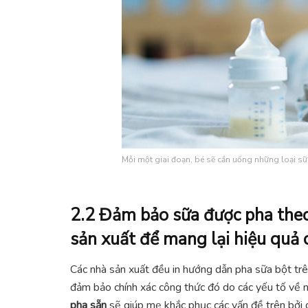
Mỗi một giai đoạn, bé sẽ cần uống những loại s
2.2 Đảm bảo sữa được pha the
sản xuất để mang lại hiệu quả 
Các nhà sản xuất đều in hướng dẫn pha sữa bột trê
đảm bảo chính xác công thức đó do các yếu tố về n
pha sẵn
sẽ giúp mẹ khắc phục các vấn đề trên bởi q