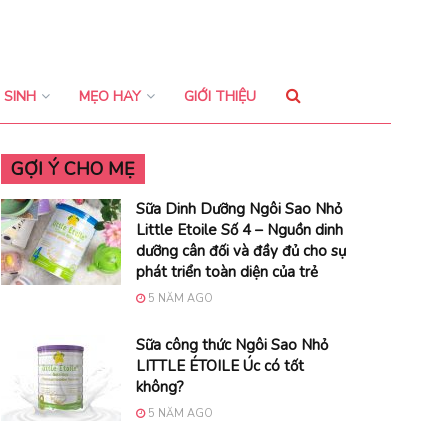
 SINH
MẸO HAY
GIỚI THIỆU
GỢI Ý CHO MẸ
Sữa Dinh Dưỡng Ngôi Sao Nhỏ
Little Etoile Số 4 – Nguồn dinh
dưỡng cân đối và đầy đủ cho sự
phát triển toàn diện của trẻ
5 NĂM AGO
Sữa công thức Ngôi Sao Nhỏ
LITTLE ÉTOILE Úc có tốt
không?
5 NĂM AGO