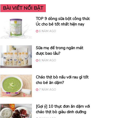
BÀI VIẾT NỔI BẬT
TOP 9 dòng sữa bột công thức
Úc cho bé tốt nhất hiện nay
6 NĂM AGO
Sữa mẹ để trong ngăn mát
được bao lâu?
8 NĂM AGO
Cháo thịt bò nấu với rau gì tốt
cho bé ăn dặm?
7 NĂM AGO
[Gợi ý] 10 thực đơn ăn dặm với
cháo thịt bò giàu dinh dưỡng