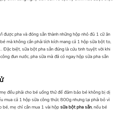
 Vì được pha và đóng sẵn thành những hộp nhỏ đủ 1 cữ ăn
bé mà không cần phải lích kích mang cả 1 hộp sữa bột to,
… Đặc biệt, sữa bột pha sẵn đúng là cứu tinh tuyệt vời khi
công đun nước, pha sữa mà đã có ngay hộp sữa pha sẵn
hử
, mẹ đều phải cho bé uống thử để đảm bảo bé không bị dị
ếu mua cả 1 hộp sữa công thức 800g nhưng lại phải bỏ vì
cho bé, mẹ chỉ cần mua 1 vài hộp
sữa bột pha sẵn
, nếu bé