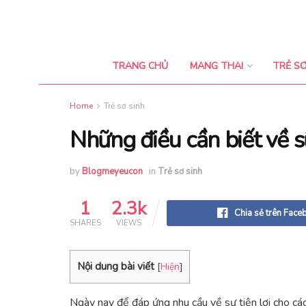
TRANG CHỦ
MANG THAI
TRẺ SƠ
Home
Trẻ sơ sinh
Những điều cần biết về 
by
Blogmeyeucon
in
Trẻ sơ sinh
1
2.3k
Chia sẻ trên Face
SHARES
VIEWS
Nội dung bài viết
[
Hiện
]
Ngày nay để đáp ứng nhu cầu về sự tiện lợi cho cá