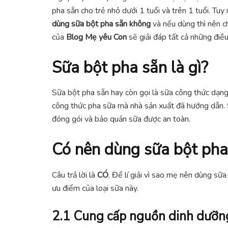
pha sẵn cho trẻ nhỏ dưới 1 tuổi và trên 1 tuổi. Tu
dùng sữa bột pha sẵn không
và nếu dùng thì nên c
của
Blog Mẹ yêu Con
sẽ giải đáp tất cả những điề
Sữa bột pha sẵn là gì?
Sữa bột pha sẵn hay còn gọi là sữa công thức dạn
công thức pha sữa mà nhà sản xuất đã hướng dẫn.
đóng gói và bảo quản sữa được an toàn.
Có nên dùng sữa bột pha
Câu trả lời là
CÓ
. Để lí giải vì sao mẹ nên dùng sữ
ưu điểm của loại sữa này.
2.1 Cung cấp nguồn dinh dưỡng