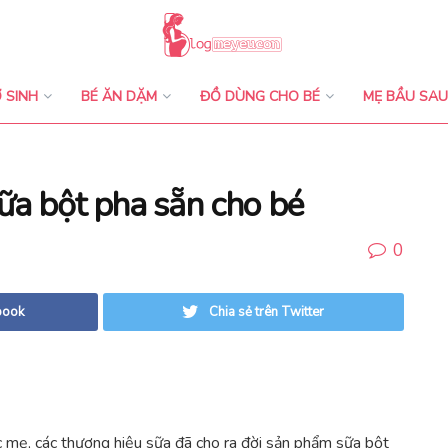
 SINH
BÉ ĂN DẶM
ĐỒ DÙNG CHO BÉ
MẸ BẦU SAU
sữa bột pha sẵn cho bé
0
book
Chia sẻ trên Twitter
c mẹ, các thương hiệu sữa đã cho ra đời sản phẩm sữa bột