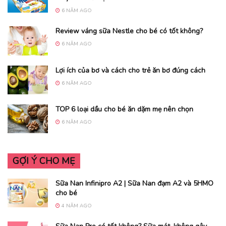
6 NĂM AGO
Review váng sữa Nestle cho bé có tốt không?
6 NĂM AGO
Lợi ích của bơ và cách cho trẻ ăn bơ đúng cách
6 NĂM AGO
TOP 6 loại dầu cho bé ăn dặm mẹ nên chọn
6 NĂM AGO
GỢI Ý CHO MẸ
Sữa Nan Infinipro A2 | Sữa Nan đạm A2 và 5HMO
cho bé
4 NĂM AGO