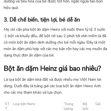
dưỡng và tiêu hóa của bé được tốt hơn, ngăn ngừa táo bón
hiệu quả.
3. Dễ chế biến, tiện lợi, bé dễ ăn
Mẹ chỉ cần pha bột ăn dặm Heinz với nước theo tỷ lệ 3 nước
:1 bột và khuấy đều, để bột nở sau 2 phút tới chín mềm là đã
có món bột ăn dặm dinh dưỡng cho bé mỗi ngày. Đây là một
món ăn dặm phù hợp với các mẹ bận rộn hay các mẹ muốn đa
dạng thực đơn ăn dặm của bé.
Bột ăn dặm Heinz giá bao nhiêu?
Là lọa bột ăn dặm khá đắt và được nhiều mẹ Việt Nam tin
dùng. Dưới đây là bảng giá các loại bột ăn dặm Heinz Anh
cho các mẹ tham khảo và lựa chọn.
ST
Loại bột Heinz
Trọng
Độ
Giá
T
lượng
tuổi