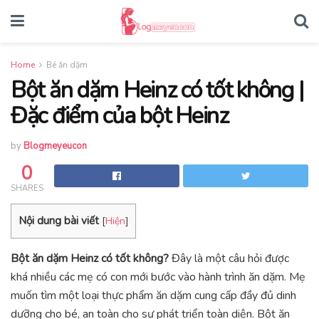
Home
Bé ăn dặm
Bột ăn dặm Heinz có tốt không |
Đặc điểm của bột Heinz
by
Blogmeyeucon
0
SHARES
Nội dung bài viết
[
Hiện
]
Bột ăn dặm Heinz có tốt không?
Đây là một câu hỏi được
khá nhiều các mẹ có con mới bước vào hành trình ăn dặm. Mẹ
muốn tìm một loại thực phẩm ăn dặm cung cấp đầy đủ dinh
dưỡng cho bé, an toàn cho sự phát triển toàn diện. Bột ăn