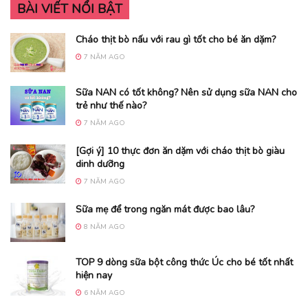
BÀI VIẾT NỔI BẬT
Cháo thịt bò nấu với rau gì tốt cho bé ăn dặm?
7 NĂM AGO
Sữa NAN có tốt không? Nên sử dụng sữa NAN cho
trẻ như thế nào?
7 NĂM AGO
[Gợi ý] 10 thực đơn ăn dặm với cháo thịt bò giàu
dinh dưỡng
7 NĂM AGO
Sữa mẹ để trong ngăn mát được bao lâu?
8 NĂM AGO
TOP 9 dòng sữa bột công thức Úc cho bé tốt nhất
hiện nay
6 NĂM AGO