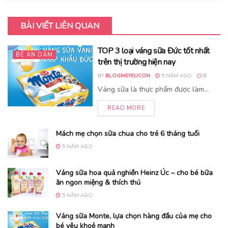
BÀI VIẾT LIÊN QUAN
TOP 3 loại váng sữa Đức tốt nhất
BÉ ĂN DẶM
trên thị trường hiện nay
BY
BLOGMEYEUCON
5 NĂM AGO
0
Váng sữa là thực phẩm được làm...
READ MORE
Mách mẹ chọn sữa chua cho trẻ 6 tháng tuổi
5 NĂM AGO
Váng sữa hoa quả nghiền Heinz Úc – cho bé bữa
ăn ngon miệng & thích thú
5 NĂM AGO
Váng sữa Monte, lựa chọn hàng đầu của mẹ cho
bé yêu khoẻ mạnh