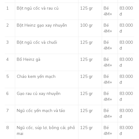
1
Bột ngủ cốc và rau củ
125 gr
Bé
83.000
4M+
đ
2
Bột Heinz gạo xay nhuyễn
100 gr
Bé
83.000
4M+
đ
3
Bột ngũ cốc và chuối
125 gr
Bé
83.000
4M+
đ
4
Bổ Heinz gà
125 gr
Bé
83.000
4M+
đ
5
Cháo kem yến mạch
125 gr
Bé
83.000
4M+
đ
6
Gạo rau củ xay nhuyễn
125 gr
Bé
83.000
4M+
đ
7
Ngũ cốc yến mạch và táo
125 gr
Bé
83.000
4M+
đ
8
Ngũ cốc, súp lơ, bông cải, phô
125 gr
Bé
83.000
mai
4M+
đ