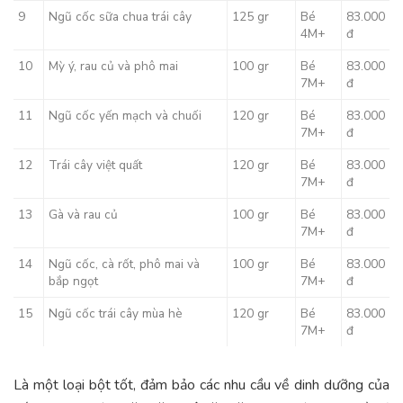
9
Ngũ cốc sữa chua trái cây
125 gr
Bé
83.000
4M+
đ
10
Mỳ ý, rau củ và phô mai
100 gr
Bé
83.000
7M+
đ
11
Ngũ cốc yến mạch và chuối
120 gr
Bé
83.000
7M+
đ
12
Trái cây việt quất
120 gr
Bé
83.000
7M+
đ
13
Gà và rau củ
100 gr
Bé
83.000
7M+
đ
14
Ngũ cốc, cà rốt, phô mai và
100 gr
Bé
83.000
bắp ngọt
7M+
đ
15
Ngũ cốc trái cây mùa hè
120 gr
Bé
83.000
7M+
đ
Là một loại bột tốt, đảm bảo các nhu cầu về dinh dưỡng của