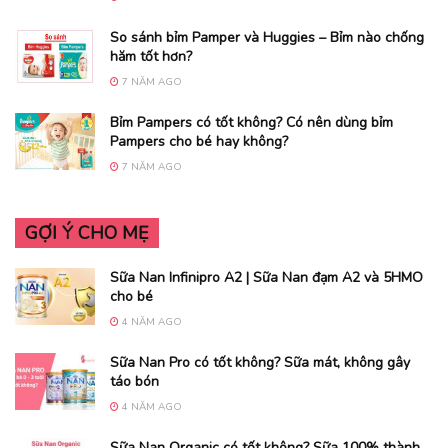
So sánh bỉm Pamper và Huggies – Bỉm nào chống
hăm tốt hơn?
7 NĂM AGO
Bỉm Pampers có tốt không? Có nên dùng bỉm
Pampers cho bé hay không?
7 NĂM AGO
GỢI Ý CHO MẸ
Sữa Nan Infinipro A2 | Sữa Nan đạm A2 và 5HMO
cho bé
4 NĂM AGO
Sữa Nan Pro có tốt không? Sữa mát, không gây
táo bón
4 NĂM AGO
Sữa Nan Organic có tốt không? Sữa 100% thành