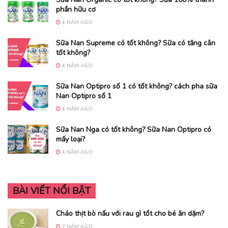
phần hữu cơ
4 NĂM AGO
Sữa Nan Supreme có tốt không? Sữa có tăng cân
tốt không?
4 NĂM AGO
Sữa Nan Optipro số 1 có tốt không? cách pha sữa
Nan Optipro số 1
4 NĂM AGO
Sữa Nan Nga có tốt không? Sữa Nan Optipro có
mấy loại?
4 NĂM AGO
BÀI VIẾT NỔI BẬT
Cháo thịt bò nấu với rau gì tốt cho bé ăn dặm?
7 NĂM AGO