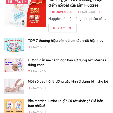
BỈM TRẺ EM
điểm nổi bật của Bỉm Huggies
BY
BLOGMEYEUCON
6 NĂM AGO
0
Huggies là một dòng sản phẩm bỉm...
READ MORE
TOP 7 thương hiệu bỉm trẻ em tốt nhất hiện nay
6 NĂM AGO
Hướng dẫn mẹ cách đọc hạn sử dụng bỉm Merries
đúng cách
7 NĂM AGO
Một số câu hỏi thường gặp khi sử dụng bỉm cho bé
7 NĂM AGO
Bỉm Merries Jumbo là gì? Có tốt không? Giá bán
bao nhiêu?
7 NĂM AGO