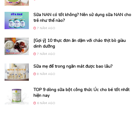
Sữa NAN có tốt không? Nên sử dụng sữa NAN cho
trẻ như thế nào?
7 NĂM AGO
[Gợi ý] 10 thực đơn ăn dặm với cháo thịt bò giàu
dinh dưỡng
7 NĂM AGO
Sữa mẹ để trong ngăn mát được bao lâu?
8 NĂM AGO
TOP 9 dòng sữa bột công thức Úc cho bé tốt nhất
hiện nay
6 NĂM AGO