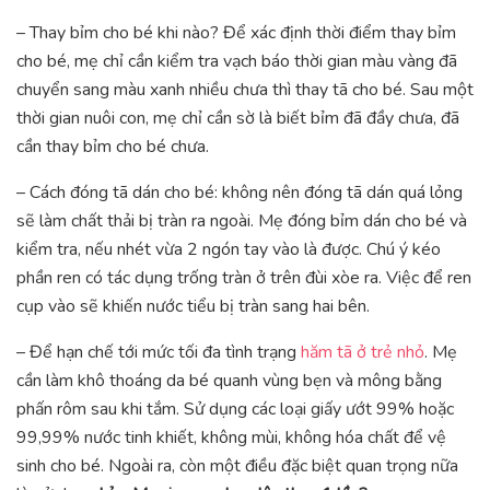
– Thay bỉm cho bé khi nào? Để xác định thời điểm thay bỉm
cho bé, mẹ chỉ cần kiểm tra vạch báo thời gian màu vàng đã
chuyển sang màu xanh nhiều chưa thì thay tã cho bé. Sau một
thời gian nuôi con, mẹ chỉ cần sờ là biết bỉm đã đầy chưa, đã
cần thay bỉm cho bé chưa.
– Cách đóng tã dán cho bé: không nên đóng tã dán quá lỏng
sẽ làm chất thải bị tràn ra ngoài. Mẹ đóng bỉm dán cho bé và
kiểm tra, nếu nhét vừa 2 ngón tay vào là được. Chú ý kéo
phần ren có tác dụng trống tràn ở trên đùi xòe ra. Việc để ren
cụp vào sẽ khiến nước tiểu bị tràn sang hai bên.
– Để hạn chế tới mức tối đa tình trạng
hăm tã ở trẻ nhỏ
. Mẹ
cần làm khô thoáng da bé quanh vùng bẹn và mông bằng
phấn rôm sau khi tắm. Sử dụng các loại giấy ướt 99% hoặc
99,99% nước tinh khiết, không mùi, không hóa chất để vệ
sinh cho bé. Ngoài ra, còn một điều đặc biệt quan trọng nữa