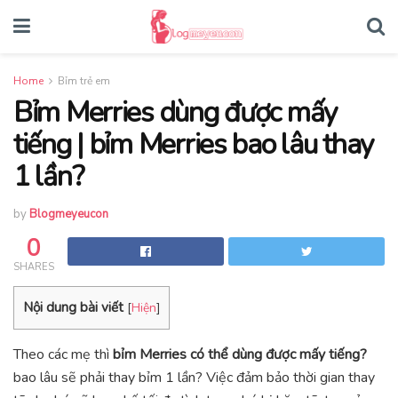
Home
Bỉm trẻ em
Bỉm Merries dùng được mấy
tiếng | bỉm Merries bao lâu thay
1 lần?
by
Blogmeyeucon
0
SHARES
Nội dung bài viết
[
Hiện
]
Theo các mẹ thì
bỉm Merries có thể dùng được mấy tiếng?
bao lâu sẽ phải thay bỉm 1 lần? Việc đảm bảo thời gian thay