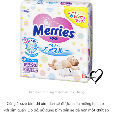
bỉm merries dùng được bao nhiêu tiếng
– Cùng 1 size bỉm thì bỉm dán sẽ được nhiều miếng hơn so
với bỉm quần. Do đó, sử dụng bỉm dán sẽ dẻ hơn một chút so