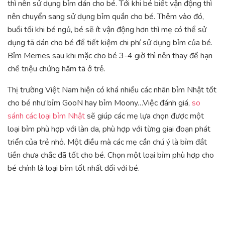
thì nên sử dụng bỉm dán cho bé. Tới khi bé biết vận động thì
nên chuyển sang sử dụng bỉm quần cho bé. Thêm vào đó,
buổi tối khi bé ngủ, bé sẽ ít vận động hơn thì mẹ có thể sử
dụng tã dán cho bé để tiết kiệm chi phí sử dụng bỉm của bé.
Bỉm Merries sau khi mặc cho bé 3-4 giờ thì nên thay để hạn
chế triệu chứng hăm tã ở trẻ.
Thị trường Việt Nam hiện có khá nhiều các nhãn bỉm Nhật tốt
cho bé như bỉm GooN hay bỉm Moony…Việc đánh giá,
so
sánh các loại bỉm Nhật
sẽ giúp các mẹ lựa chọn được một
loại bỉm phù hợp với làn da, phù hợp với từng giai đoạn phát
triển của trẻ nhỏ. Một điều mà các mẹ cần chú ý là bỉm đắt
tiền chưa chắc đã tốt cho bé. Chọn một loại bỉm phù hợp cho
bé chính là loại bỉm tốt nhất đối với bé.