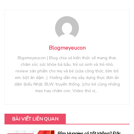
Blogmeyeucon
Blgomeyeucon | Blog chia sẻ kiến thức về mang thai,
chăm sóc sức khỏe bà bầu, trẻ sơ sinh và trẻ nhỏ,
review sản phẩm cho mẹ và bé (sữa công thức, bỉm trẻ
em, bột ăn dặm...). Hướng dẫn mẹ xây dựng thực đơn ăn
dặm (kiểu Nhật, BLW, truyền thống...)cho bé cùng những
mẹo hay chăm con, Video thú vị....
BÀI VIẾT LIÊN QUAN
Bỉm Huggies có tốt không? Đặc