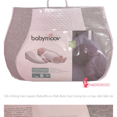
Gối chống trào ngược BabyMoov thật được bọc trong túi có tay cầm tiện lợi