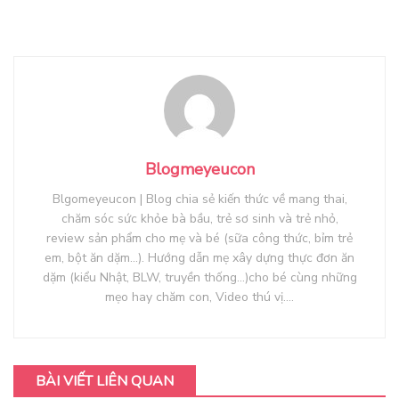
Blogmeyeucon
Blgomeyeucon | Blog chia sẻ kiến thức về mang thai,
chăm sóc sức khỏe bà bầu, trẻ sơ sinh và trẻ nhỏ,
review sản phẩm cho mẹ và bé (sữa công thức, bỉm trẻ
em, bột ăn dặm...). Hướng dẫn mẹ xây dựng thực đơn ăn
dặm (kiểu Nhật, BLW, truyền thống...)cho bé cùng những
mẹo hay chăm con, Video thú vị....
BÀI VIẾT LIÊN QUAN