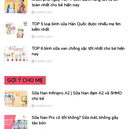
toàn nhất cho bé hiện nay
6 NĂM AGO
TOP 5 loại bình sữa Hàn Quốc được nhiều mẹ tìm
kiếm nhất
6 NĂM AGO
TOP 6 bình sữa van chống sặc tốt nhất cho bé hiện
nay
6 NĂM AGO
GỢI Ý CHO MẸ
Sữa Nan Infinipro A2 | Sữa Nan đạm A2 và 5HMO
cho bé
4 NĂM AGO
Sữa Nan Pro có tốt không? Sữa mát, không gây
táo bón