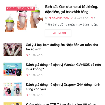
Bình sữa Comotomo có tốt không,
ĐỒ DÙNG CHO BÉ
đặc điểm, giá bán chính hãng
BY
BLOGMEYEUCON
6 NĂM AGO
0
Trên thị trường ngày nay tràn ngập...
READ MORE
Gợi ý 4 loại kem dưỡng ẩm Nhật Bản an toàn cho
trẻ sơ sinh
6 NĂM AGO
Đánh giá đồng hồ định vị Wonlex GW400S có nên
mua không?
6 NĂM AGO
Đánh giá đồng hồ định vị Drapow G4A đồng hành
cùng con yêu
6 NĂM AGO
Khám phá ngay TOP 7 kem đánh răng tốt và an