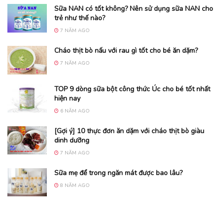
Sữa NAN có tốt không? Nên sử dụng sữa NAN cho
trẻ như thế nào?
7 NĂM AGO
Cháo thịt bò nấu với rau gì tốt cho bé ăn dặm?
7 NĂM AGO
TOP 9 dòng sữa bột công thức Úc cho bé tốt nhất
hiện nay
6 NĂM AGO
[Gợi ý] 10 thực đơn ăn dặm với cháo thịt bò giàu
dinh dưỡng
7 NĂM AGO
Sữa mẹ để trong ngăn mát được bao lâu?
8 NĂM AGO